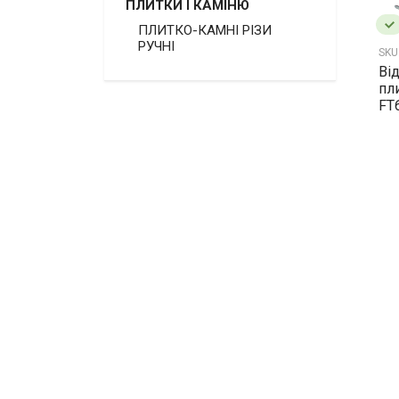
ПЛИТКИ І КАМІНЮ
ПЛИТКО-КАМНІ РІЗИ
РУЧНІ
SKU
Ві
пл
FT