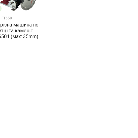
:
FT6501
дрізна машина по
итці та каменю
6501 (мах: 35mm)