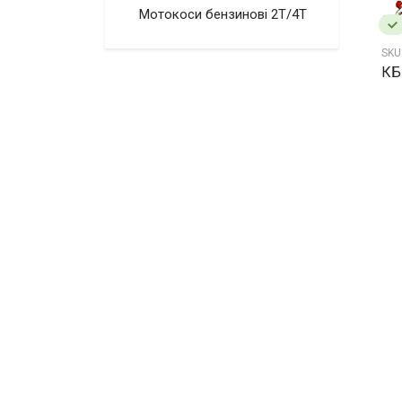
Мотокоси бензинові 2Т/4Т
SKU
КБ