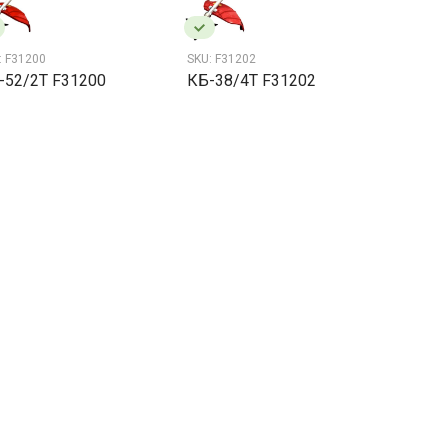
:
F31200
SKU:
F31202
-52/2Т F31200
КБ-38/4Т F31202