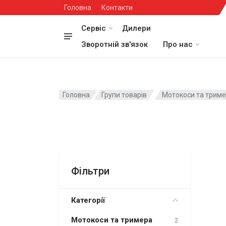
Головна
Контакти
Сервіс
Дилери
Зворотній зв'язок
Про нас
Головна
Групи товарів
Мотокоси та трим
Фільтри
Категорії
Мотокоси та тримера
2